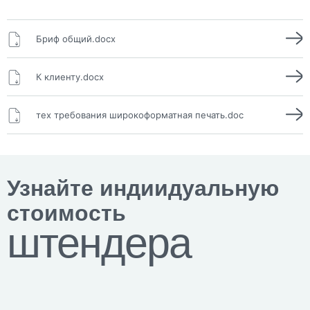
Бриф общий.docx
К клиенту.docx
тех требования широкоформатная печать.doc
Узнайте индиидуальную
стоимость
штендера