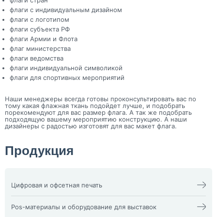
флаги с индивидуальным дизайном
флаги с логотипом
флаги субъекта РФ
флаги Армии и Флота
флаг министерства
флаги ведомства
флаги индивидуальной символикой
флаги для спортивных мероприятий
Наши менеджеры всегда готовы проконсультировать вас по
тому какая флажная ткань подойдет лучше, и подобрать
порекомендуют для вас размер флага. А так же подобрать
подходящую вашему мероприятию конструкцию. А наши
дизайнеры с радостью изготовят для вас макет флага.
Продукция
Цифровая и офсетная печать
Календари
Офсетная печать
Визитки
Пакеты
Pos-материалы и оборудование для выставок
Конверты
Папка фолдер