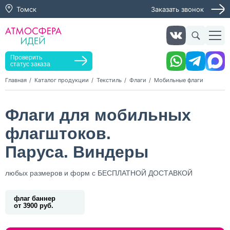
Томск
Заказать звонок
Заказать звонок
Заказать услугу
Оставьте заявку, мы свяжемся с вами в ближайшее
время
Проверить
статус заказа
Главная
Каталог продукции
Текстиль
Флаги
Мобильные флаги
Нажимая кнопку "Оставить заявку", я даю согласие на
Флаги для мобильных
обработку персональных данных и согласие с политикой
конфиденциальности
флагштоков.
Нажимая на кнопку, я даю согласие на получение
информационных и рекламных рассылок
Паруса. Виндеры
Оставить
любых размеров и форм с БЕСПЛАТНОЙ ДОСТАВКОЙ
заявку
флаг баннер
от 3900 руб.