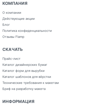
План эвакуации
Ежедневники с
Скотч
КОМПАНИЯ
Плоттерная резка
индивидуальным
Сумки
Самоклеящаяся плёнка
дизайном
Тапочки для
Фрезерная резка
Зонты
гостиниц
О компании
Холсты
Изделия из ПВХ
Широкоформатная печать
Канцелярия
Действующие акции
Блог
Политика конфиденциальности
Отзывы Flamp
СКАЧАТЬ
Прайс-лист
Каталог дизайнерских бумаг
Каталог форм для вырубки
Каталог шаблонов для вёрстки
Технические требования к макетам
Бриф на разработку макета
ИНФОРМАЦИЯ