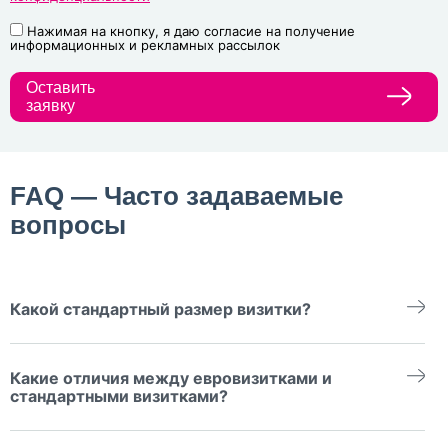
Нажимая на кнопку, я даю согласие на получение
информационных и рекламных рассылок
Оставить
заявку
FAQ — Часто задаваемые
вопросы
Какой стандартный размер визитки?
В России широко используется прямоугольная визитка
стандартного размера 90x50 мм. Этот формат удобен для
Какие отличия между евровизитками и
хранения в кармане или визитнице. В Европе размеры визиток
немного отличаются: наиболее популярный формат здесь -
стандартными визитками?
85x55 мм.
Основное различие заключается в размере. Евровизитки