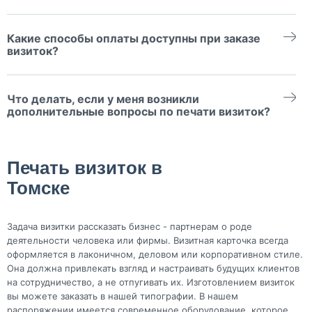
Среди передовых и перспективных технологий нанесения
для разработки уникального дизайна визитки. А также
изображений на различные поверхности выделяется УФ-
полноценного фимренного стиля. Какие способы оплаты
В нашем онлайн-конструкторе визиток, вы можете создать
печать. Этот способ печати, являющийся разновидностью
доступны при заказе визиток? Мы принимаем оплату за печать
макет визитки совершено бесплатно. Или обратитесь к нашим
струйной печати, использует специальные чернила, которые
визиток наличными или безналичным расчетом. Что дел
Какие способы оплаты доступны при заказе
дизайнерам для разработки уникального дизайна визитки. А
затвердевают под воздействием ультрафиолетовых лучей.
также полноценного фимренного стиля.
визиток?
Мы принимаем оплату за печать визиток наличными или
безналичным расчетом.
Что делать, если у меня возникли
дополнительные вопросы по печати визиток?
Вы всегда можете связаться с нашими менеджерами по
контактным телефонам или электронной почте для получения
подробной консультации и ответов на все ваши вопросы.
Печать визиток в
Томске
Задача визитки рассказать бизнес - партнерам о роде
деятельности человека или фирмы. Визитная карточка всегда
оформляется в лаконичном, деловом или корпоративном стиле.
Она должна привлекать взгляд и настраивать будущих клиентов
на сотрудничество, а не отпугивать их. Изготовлением визиток
вы можете заказать в нашей типографии. В нашем
распоряжении имеется современное оборудование, которое