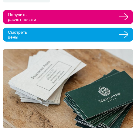
Прикрепить макеты
Получить
расчет печати
Как с вами связаться?
Смотреть
цены
Телефон
Whatsapp
Max
Telegram
Нажимая кнопку "Оставить заявку", я даю согласие на
обработку персональных данных и согласие с политикой
конфиденциальности
Нажимая на кнопку, я даю согласие на получение
информационных и рекламных рассылок
Оставить
заявку