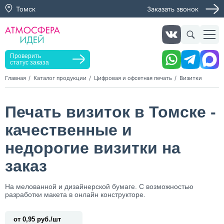
Томск
Заказать звонок
Заказать звонок
Заказать услугу
Оставьте заявку, мы свяжемся с вами в ближайшее
время
Проверить
статус заказа
Главная
Каталог продукции
Цифровая и офсетная печать
Визитки
Нажимая кнопку "Оставить заявку", я даю согласие на
Печать визиток в Томске -
обработку персональных данных и согласие с политикой
конфиденциальности
качественные и
Нажимая на кнопку, я даю согласие на получение
информационных и рекламных рассылок
недорогие визитки на
заказ
Оставить
заявку
На мелованной и дизайнерской бумаге. С возможностью
разработки макета в онлайн конструкторе.
от 0,95 руб./шт