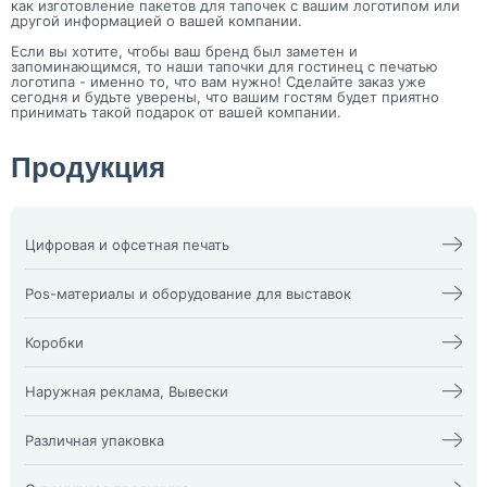
как изготовление пакетов для тапочек с вашим логотипом или
другой информацией о вашей компании.
Если вы хотите, чтобы ваш бренд был заметен и
запоминающимся, то наши тапочки для гостинец с печатью
логотипа - именно то, что вам нужно! Сделайте заказ уже
сегодня и будьте уверены, что вашим гостям будет приятно
принимать такой подарок от вашей компании.
Продукция
Цифровая и офсетная печать
Календари
Офсетная печать
Визитки
Пакеты
Pos-материалы и оборудование для выставок
Конверты
Папка фолдер
3D наклейки
Печати и штампы
Изделия из оргстекла
Бейдж
Плакат, афиша
X-стенд
Коробки
Билеты
Пластиковые карты
Воблеры
Блокноты
Подложка на стол,
Оформление выставочных
Жесткая гофрокоробка из
Брошюра, каталог
плейсменты
стендов
микрогофры и Гофрокоробки
Наружная реклама, Вывески
Буклеты
Ризограф (документы,
Пресс волл
Кашированные коробки vip
Визитка NFC
бланки)
Пресс Волл из ткани
коробки
Буквы и фигуры из пластика
Световые панели ”клик” и
Диплом
Самокопир
Промо-стойки
Классические картонные
Наклейки на заднее стекло
”кристал”
Различная упаковка
Инстаграм визитка
Сборные тиражи
Ролл-апы
коробки
автомобиля
Согласование наружной
Книги
Сертификаты
Ростовые куклы
Прозрачные коробки из ПЭТ
Аптечный крест
рекламы
Упаковочная бумага Тишью
Колоды карт
Стикерпаки и стикербуки
Ростовые фигуры
Упаковка для косметики и
Входная группа
Таблички