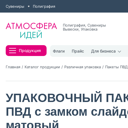
Сувениры
Полиграфия
Полиграфия, Сувениры
Вывески, Упаковка
Все результаты
Продукция
Флаги
Прайс
Для бизнеса
Главная
Каталог продукции
Различная упаковка
Пакеты ПВД
УПАКОВОЧНЫЙ ПА
Нажимая кнопк
политикой конфи
ПВД с замком слайд
Нажимая на к
матовый
Оставить
заявку