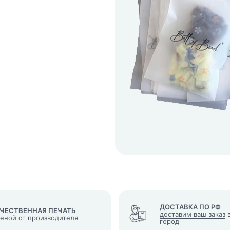
кеты
язаться?
Whatsapp
Max
Telegram
у "Оставить заявку", я даю согласие на
обработку персональных да
денциальности
нопку, я даю согласие на получение информационных и рекламных
ДОСТАВКА ПО РФ
ЧЕСТВЕННАЯ ПЕЧАТЬ
доставим ваш заказ
в
ценой от производителя
город