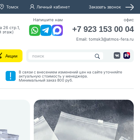
Томск
Личный кабинет
Заказать звонок
Напишите нам
офис
+7 923 153 00 04
а 26 стр.1,
й этаж)
Email:
tomsk3@atmos-fera.ru
Акции
В связи с внесением изменений цен на сайте уточняйте
актуальную стоимость у менеджера.
Минимальный заказ 800 руб.
нных и согласие с
 рассылок