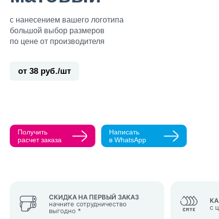
с нанесением вашего логотипа
большой выбор размеров
по цене от производителя
Прикрепить ма
от 38 руб./шт
Как с вами св
Телефон
Получить
Написать
Нажимая кнопк
расчет заказа
в WhatsApp
политикой конфи
Нажимая на к
Оставить
заявку
СКИДКА НА ПЕРВЫЙ ЗАКАЗ
КА
начните сотрудничество
с 
выгодно *