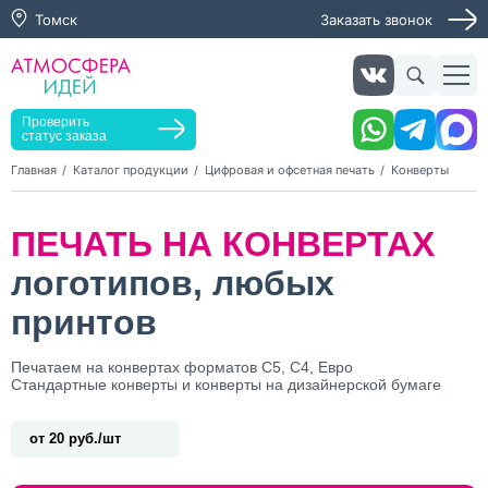
Томск
Заказать звонок
Заказать звонок
Заказать услугу
Оставьте заявку, мы свяжемся с вами в ближайшее
время
Проверить
статус заказа
Главная
Каталог продукции
Цифровая и офсетная печать
Конверты
Нажимая кнопку "Оставить заявку", я даю согласие на
ПЕЧАТЬ НА КОНВЕРТАХ
обработку персональных данных и согласие с политикой
конфиденциальности
логотипов, любых
Нажимая на кнопку, я даю согласие на получение
информационных и рекламных рассылок
принтов
Оставить
Печатаем на конвертах форматов С5, С4, Евро
заявку
Стандартные конверты и конверты на дизайнерской бумаге
от 20 руб./шт